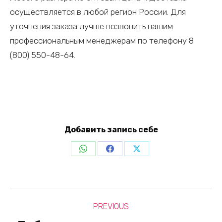
осуществляется в любой регион России. Для
уточнения заказа лучше позвонить нашим
профессиональным менеджерам по телефону 8
(800) 550-48-64.
Добавить запись себе
Share
Share
Share
on
on
on
WhatsApp
Facebook
X
Post
PREVIOUS