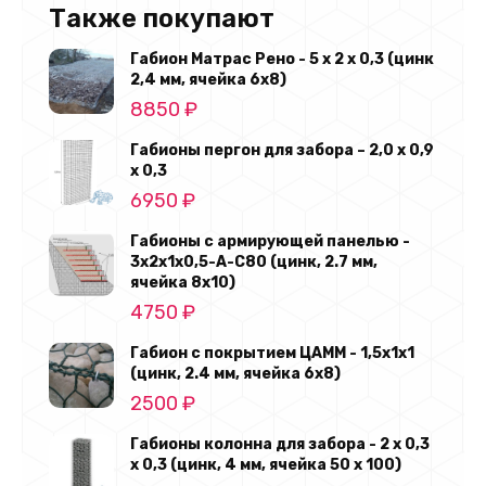
Также покупают
Габион Матрас Рено - 5 х 2 х 0,3 (цинк
2,4 мм, ячейка 6х8)
8850
₽
Габионы пергон для забора – 2,0 х 0,9
х 0,3
6950
₽
Габионы с армирующей панелью -
3х2х1х0,5-А-С80 (цинк, 2.7 мм,
ячейка 8х10)
4750
₽
Габион с покрытием ЦАММ - 1,5х1х1
(цинк, 2.4 мм, ячейка 6х8)
2500
₽
Габионы колонна для забора - 2 х 0,3
х 0,3 (цинк, 4 мм, ячейка 50 х 100)