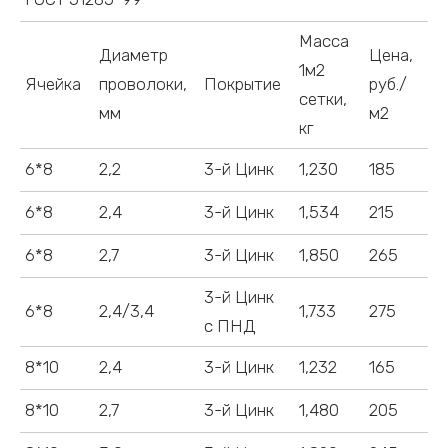
Масса
Диаметр
Цена,
1м2
Ячейка
проволоки,
Покрытие
руб./
сетки,
мм
м2
кг
6*8
2,2
3-й Цинк
1,230
185
6*8
2,4
3-й Цинк
1,534
215
6*8
2,7
3-й Цинк
1,850
265
3-й Цинк
6*8
2,4/3,4
1,733
275
с ПНД
8*10
2,4
3-й Цинк
1,232
165
8*10
2,7
3-й Цинк
1,480
205