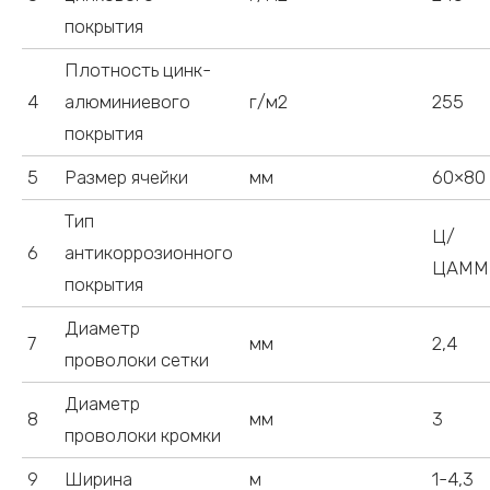
покрытия
Плотность цинк-
4
алюминиевого
г/м2
255
покрытия
5
Размер ячейки
мм
60×80
Тип
Ц/
6
антикоррозионного
ЦАММ
покрытия
Диаметр
7
мм
2,4
проволоки сетки
Диаметр
8
мм
3
проволоки кромки
9
Ширина
м
1-4,3