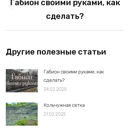
navigation
Габион своими руками, как
Previous
сделать?
post:
Другие полезные статьи
Габион своими руками, как
сделать?
24.02.2025
Кольчужная сетка
21.02.2025