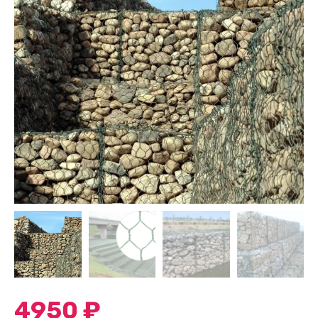
4950
₽