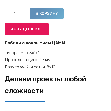
Количество
Alternative:
В КОРЗИНУ
товара
Габион
ХОЧУ ДЕШЕВЛЕ
с
покрытием
Габион с покрытием ЦАММ
ЦАММ
Типоразмер: 3х1х1
-
Проволока: цинк, 2.7 мм
3х1х1
Размер ячейки сетки: 8х10
(цинк,
2.7
Делаем проекты любой
мм,
сложности
ячейка
8x10)