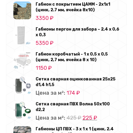
Габион с покрытием ЦАММ - 2х1х1
(цинк, 2.7 мм, ячейка 8x10)
3350
₽
Габионы пергон для забора – 2,4 х 0,6
х 0,3
5350
₽
Габион коробчатый - 1 х 0,5 х 0,5
(цинк, 2,7 мм, ячейка 8 х 10)
1150
₽
Сетка сварная оцинкованная 25х25
d1,4 h1,5
Цена за м²:
174
₽
Сетка сварная ПВХ Волна 50х100
d2,2
Первоначальная
Текущая
Цена за м²:
425
₽
225
₽
цена
цена:
Габионы ЦП ПВХ - 3 х 1 х 1 (цинк, 2.4
составляла
225 ₽.