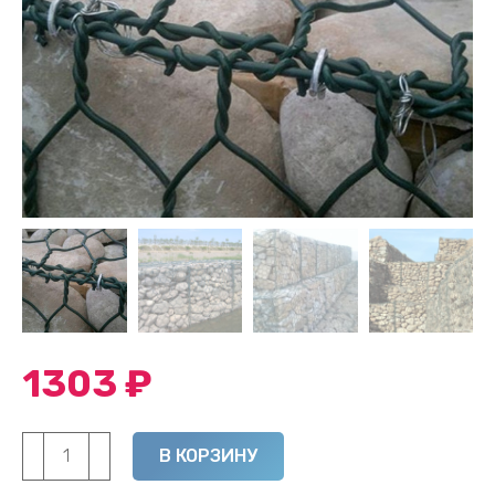
1303
₽
Количество
Alternative:
В КОРЗИНУ
товара