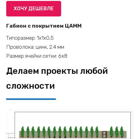
Габион
ХОЧУ ДЕШЕВЛЕ
с
покрытием
Габион с покрытием ЦАММ
ЦАММ
Типоразмер: 1x1x0,5
-
Проволока: цинк, 2.4 мм
1x1x0,5
Размер ячейки сетки: 6х8
(цинк,
2.4
Делаем проекты любой
мм,
сложности
ячейка
6х8)