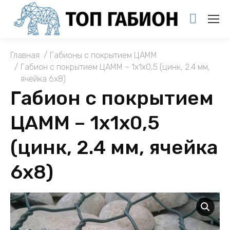
You are here:
Главная
Габионы с покрытием ЦАММ
Габион с покрытием ЦАММ – 1x1x0,5 (цинк, 2.4 мм,
ячейка 6х8)
Габион с покрытием
ЦАММ – 1x1x0,5
(цинк, 2.4 мм, ячейка
6х8)