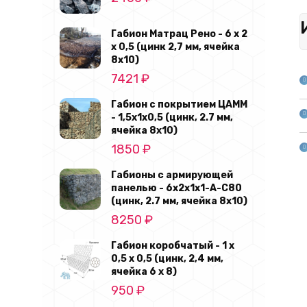
Габион Матрац Рено - 6 х 2
х 0,5 (цинк 2,7 мм, ячейка
8х10)
7421
₽
Габион с покрытием ЦАММ
- 1,5х1х0,5 (цинк, 2.7 мм,
ячейка 8x10)
1850
₽
Габионы с армирующей
панелью - 6х2х1х1-А-С80
(цинк, 2.7 мм, ячейка 8х10)
8250
₽
Габион коробчатый - 1 х
0,5 х 0,5 (цинк, 2,4 мм,
ячейка 6 х 8)
950
₽