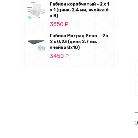
Габион коробчатый - 2 х 1
х 1 (цинк, 2,4 мм, ячейка 6
х 8)
3550
₽
Габион Матрац Рено — 2 х
2 х 0,23 (цинк 2,7 мм,
ячейка 8х10)
3450
₽
О