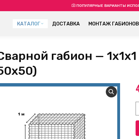
ПОПУЛЯРНЫЕ ВАРИАНТЫ ИСПО
КАТАЛОГ
ДОСТАВКА
МОНТАЖ ГАБИОНОВ
Сварной габион — 1х1х1 
50х50)
К
т
С
г