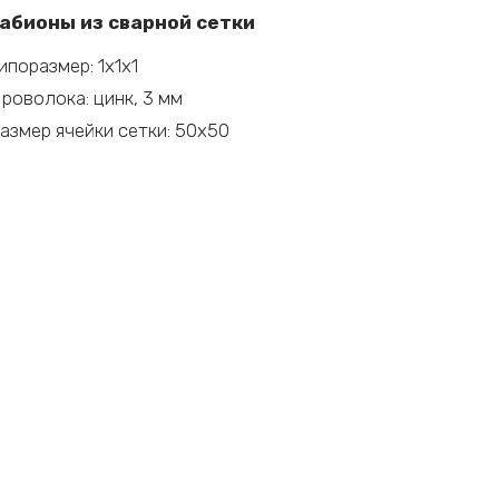
—
абионы из сварной сетки
х1х1
ипоразмер: 1х1х1
цинк,
роволока: цинк, 3 мм
азмер ячейки сетки: 50х50
м,
чейка
0х50)