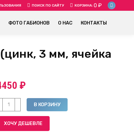
0
₽
SEARCH:
ЛЬЗОВАНИЯ
ПОИСК ПО САЙТУ
КОРЗИНА:
Instagr
page
ФОТО ГАБИОНОВ
О НАС
КОНТАКТЫ
opens
in
new
window
(цинк, 3 мм, ячейка
4450
₽
оличество
Alternative:
В КОРЗИНУ
овара
варной
ХОЧУ ДЕШЕВЛЕ
абион