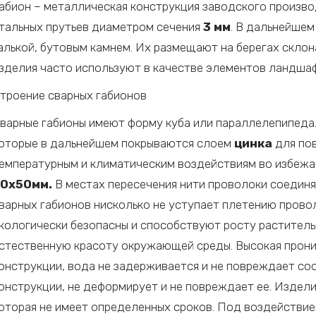
абион – металлическая конструкция заводского произво
тальных прутьев диаметром сечения
3 мм
. В дальнейшем
алькой, бутовым камнем. Их размещают на берегах склон
зделия часто используют в качестве элементов ландшаф
троение сварных габионов
варные габионы имеют форму куба или параллелепипеда.
оторые в дальнейшем покрываются слоем
цинка
для пов
емпературным и климатическим воздействиям во избежа
0х50мм.
В местах пересечения нити проволоки соедин
варных габионов нисколько не уступает плетению прово
кологически безопасны и способствуют росту раститель
стественную красоту окружающей среды. Высокая прони
онструкции, вода не задерживается и не повреждает со
онструкции, не деформирует и не повреждает ее. Издел
оторая не имеет определенных сроков. Под воздействие