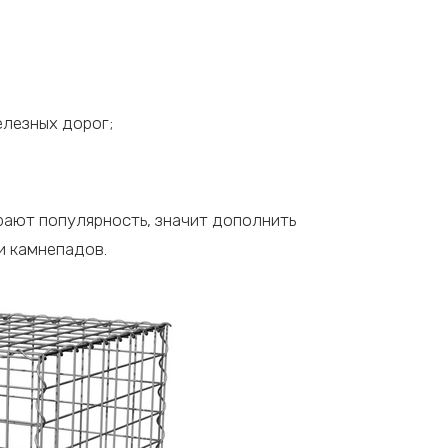
елезных дорог;
рают популярность, значит дополнить
и камнепадов.