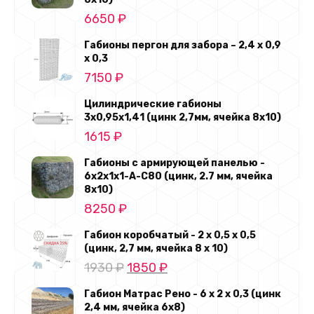
6650
₽
Габионы пергон для забора – 2,4 х 0,9
х 0,3
7150
₽
Цилиндрические габионы
3х0,95х1,41 (цинк 2,7мм, ячейка 8х10)
1615
₽
Габионы с армирующей панелью -
6х2х1х1-А-С80 (цинк, 2.7 мм, ячейка
8х10)
8250
₽
Габион коробчатый - 2 х 0,5 х 0,5
(цинк, 2,7 мм, ячейка 8 х 10)
Первоначальная
Текущая
1930
₽
1850
₽
цена
цена:
Габион Матрас Рено - 6 х 2 х 0,3 (цинк
составляла
1850 ₽.
2,4 мм, ячейка 6х8)