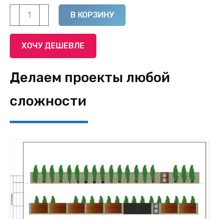
Количество
Alternative:
В КОРЗИНУ
товара
Габионная
ХОЧУ ДЕШЕВЛЕ
сетка
ЦАММ,
Делаем проекты любой
ячейка
80х100мм,
сложности
проволока
2,7мм