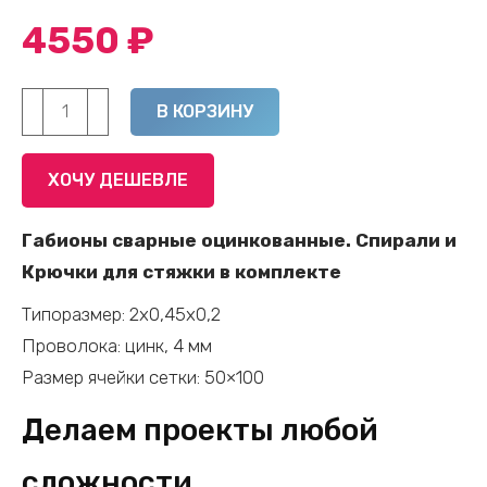
4550
₽
Количество
Alternative:
В КОРЗИНУ
товара
Габионы
ХОЧУ ДЕШЕВЛЕ
цоколь
для
Габионы сварные оцинкованные. Спирали и
забора
Крючки для стяжки в комплекте
-
Типоразмер: 2х0,45х0,2
2
Проволока: цинк, 4 мм
х
Размер ячейки сетки: 50×100
0,5
х
Делаем проекты любой
0,2
сложности
(цинк,