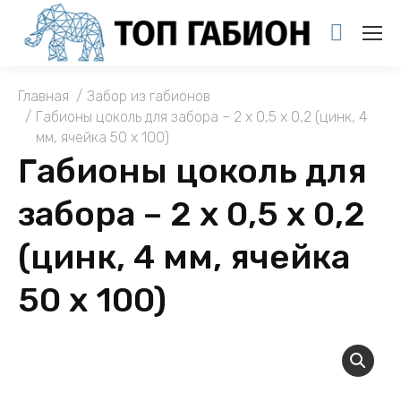
You are here:
Главная
Забор из габионов
Габионы цоколь для забора – 2 х 0,5 х 0,2 (цинк, 4
мм, ячейка 50 х 100)
Габионы цоколь для
забора – 2 х 0,5 х 0,2
(цинк, 4 мм, ячейка
50 х 100)