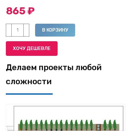
865
₽
Количество
Alternative:
В КОРЗИНУ
товара
Цилиндрические
ХОЧУ ДЕШЕВЛЕ
габионы
2х0,65х0,66
Делаем проекты любой
(цинк
2,7мм,
сложности
ячейка
8х10)