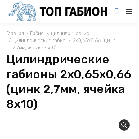
You are here:
Главная
Габионы цилиндрические
Цилиндрические габионы 2х0,65х0,66 (цинк
2,7мм, ячейка 8х10)
Цилиндрические
габионы 2х0,65х0,66
(цинк 2,7мм, ячейка
8х10)