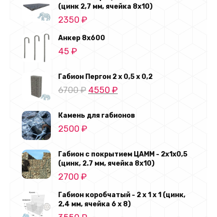
(цинк 2,7 мм, ячейка 8х10)
2350
₽
Анкер 8х600
45
₽
Габион Пергон 2 х 0,5 х 0,2
Первоначальная
Текущая
6700
₽
4550
₽
цена
цена:
составляла
4550 ₽.
Камень для габионов
6700 ₽.
2500
₽
Габион с покрытием ЦАММ - 2х1х0,5
(цинк, 2.7 мм, ячейка 8x10)
2700
₽
Габион коробчатый - 2 х 1 х 1 (цинк,
2,4 мм, ячейка 6 х 8)