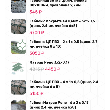
Габионная сетка ЦАММ, ячейка
80х100мм, проволока 2,7мм
345
₽
Габион с покрытием ЦАММ - 3х1х0,5
(цинк, 2.4 мм, ячейка 6х8)
3700
₽
Габионы ЦП ПВХ - 2 х 1 х 0,5 (цинк, 2.7
мм, ячейка 8 х 10)
3050
₽
Матрац Рено 3х2х0,17
Первоначальная
Текущая
4815
₽
4450
₽
цена
цена:
составляла
4450 ₽.
Габионы ЦП ПВХ - 4 х 1 х 0,5 (цинк, 2.4
мм, ячейка 6 х 8)
4815 ₽.
5150
₽
Габион Матрас Рено - 6 х 2 х 0,17
(цинк 2,4 мм, ячейка 6х8)