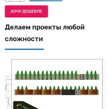
товара
Щебень
ХОЧУ ДЕШЕВЛЕ
для
габионов
Делаем проекты любой
сложности