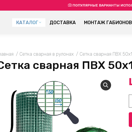
ПОПУЛЯРНЫЕ ВАРИАНТЫ ИСПО
КАТАЛОГ
ДОСТАВКА
МОНТАЖ ГАБИОНОВ
ou are here:
лавная
Сетка сварная в рулонах
Сетка сварная ПВХ 50х1
Сетка сварная ПВХ 50х1
К
т
С
с