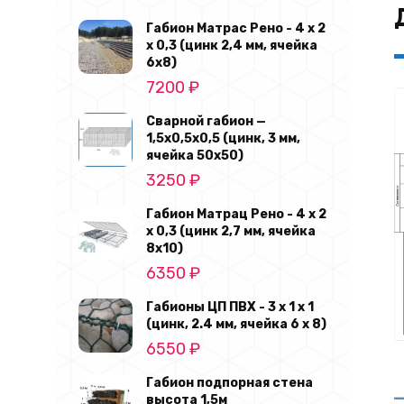
Габион Матрас Рено - 4 х 2
х 0,3 (цинк 2,4 мм, ячейка
6х8)
7200
₽
Сварной габион —
1,5х0,5х0,5 (цинк, 3 мм,
ячейка 50х50)
3250
₽
Габион Матрац Рено - 4 х 2
х 0,3 (цинк 2,7 мм, ячейка
8х10)
6350
₽
Габионы ЦП ПВХ - 3 х 1 х 1
(цинк, 2.4 мм, ячейка 6 х 8)
6550
₽
Габион подпорная стена
высота 1,5м