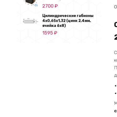
2700
₽
О
Цилиндрические габионы
4х0,65х1,32 (цинк 2,4мм,
ячейка 6х8)
1595
₽
С
к
П
д
М
с