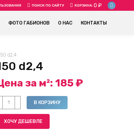
0
₽
SEARCH:
ЛЬЗОВАНИЯ
ПОИСК ПО САЙТУ
КОРЗИНА:
Instagr
page
ФОТО ГАБИОНОВ
О НАС
КОНТАКТЫ
opens
in
new
window
50 d2,4
50 d2,4
Цена за м²:
185
₽
оличество
Alternative:
В КОРЗИНУ
овара
етка
ХОЧУ ДЕШЕВЛЕ
варная