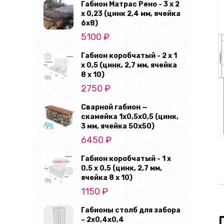
составляла
4450 ₽.
Габион Матрас Рено - 3 х 2
х 0,23 (цинк 2,4 мм, ячейка
4815 ₽.
6х8)
5100
₽
Габион коробчатый - 2 х 1
х 0,5 (цинк, 2,7 мм, ячейка
8 х 10)
2750
₽
Сварной габион —
скамейка 1х0,5х0,5 (цинк,
3 мм, ячейка 50х50)
6450
₽
Габион коробчатый - 1 х
0,5 х 0,5 (цинк, 2,7 мм,
ячейка 8 х 10)
1150
₽
Габионы столб для забора
– 2х0,4х0,4