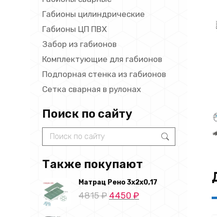
Габионы цилиндрические
Габионы ЦП ПВХ
Забор из габионов
Комплектующие для габионов
Подпорная стенка из габионов
Сетка сварная в рулонах
Поиск по сайту
Search:
Также покупают
Матрац Рено 3х2х0,17
Первоначальная
Текущая
4815
₽
4450
₽
цена
цена: