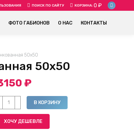
0
₽
SEARCH:
ЛЬЗОВАНИЯ
ПОИСК ПО САЙТУ
КОРЗИНА:
Instagr
page
ФОТО ГАБИОНОВ
О НАС
КОНТАКТЫ
opens
in
new
window
инкованная 50х50
анная 50х50
3150
₽
оличество
Alternative:
В КОРЗИНУ
овара
етка
ХОЧУ ДЕШЕВЛЕ
варная