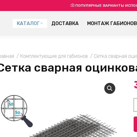
ПОПУЛЯРНЫЕ ВАРИАНТЫ ИСПО
КАТАЛОГ
ДОСТАВКА
МОНТАЖ ГАБИОНОВ
ou are here:
лавная
Комплектующие для габионов
Сетка сварная оц
Сетка сварная оцинков
К
т
С
с