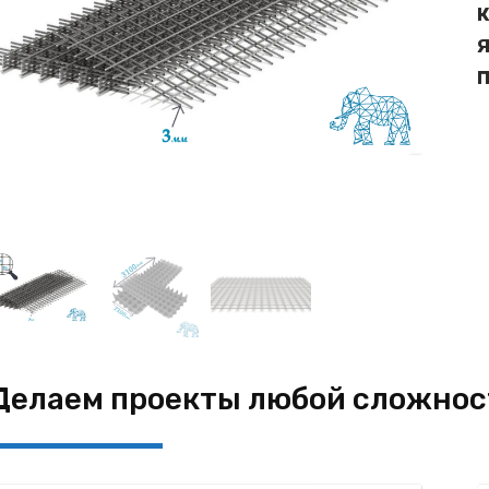
о
К
5
Я
П
Делаем проекты любой сложнос