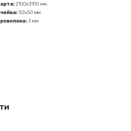
цинкованная
арта:
2100х3100 мм
0х50
чейка:
50х50 мм
роволока:
3 мм
ти