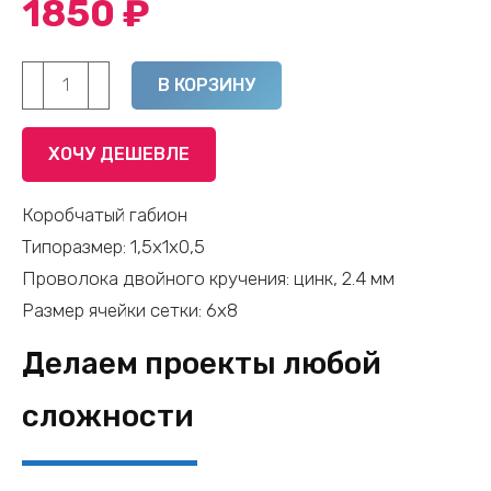
1850
₽
Количество
Alternative:
В КОРЗИНУ
товара
Габион
ХОЧУ ДЕШЕВЛЕ
коробчатый
-
Коробчатый габион
1,5
Типоразмер: 1,5х1х0,5
х
Проволока двойного кручения: цинк, 2.4 мм
1
Размер ячейки сетки: 6х8
х
Делаем проекты любой
0,5
(цинк,
сложности
2,4
мм,
ячейка