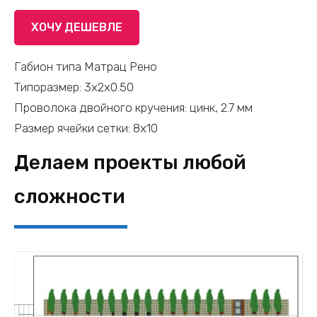
Габион
ХОЧУ ДЕШЕВЛЕ
Матрац
Рено
Габион типа Матрац Рено
-
Типоразмер: 3х2х0.50
3
Проволока двойного кручения: цинк, 2.7 мм
х
Размер ячейки сетки: 8х10
2
Делаем проекты любой
х
0,5
сложности
(цинк
2,7
мм,
ячейка
8х10)