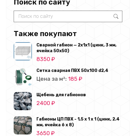
Поиск по сайту
Search:
Также покупают
Сварной габион — 2х1х1 (цинк, 3 мм,
ячейка 50х50)
8350
₽
Сетка сварная ПВХ 50х100 d2,4
Цена за м²:
185
₽
Щебень для габионов
2400
₽
Габионы ЦП ПВХ - 1,5 х 1 х 1 (цинк, 2.4
мм, ячейка 6 х 8)
3650
₽