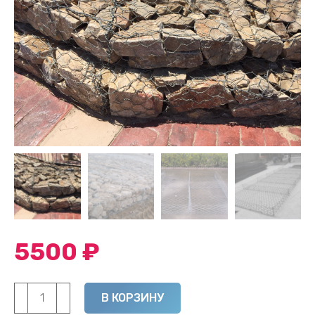
5500
₽
Количество
Alternative:
В КОРЗИНУ
товара