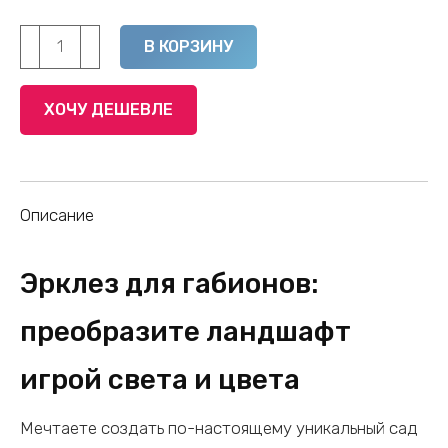
Количество
Alternative:
В КОРЗИНУ
товара
Эрклез
ХОЧУ ДЕШЕВЛЕ
камень
для
габионов
Описание
Эрклез для габионов:
преобразите ландшафт
игрой света и цвета
Мечтаете создать по-настоящему уникальный сад