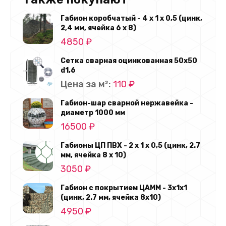
Габион коробчатый - 4 х 1 х 0,5 (цинк,
2,4 мм, ячейка 6 х 8)
4850
₽
Сетка сварная оцинкованная 50х50
d1,6
Цена за м²:
110
₽
Габион-шар сварной нержавейка -
диаметр 1000 мм
16500
₽
Габионы ЦП ПВХ - 2 х 1 х 0,5 (цинк, 2.7
мм, ячейка 8 х 10)
3050
₽
Габион с покрытием ЦАММ - 3х1х1
(цинк, 2.7 мм, ячейка 8x10)
4950
₽